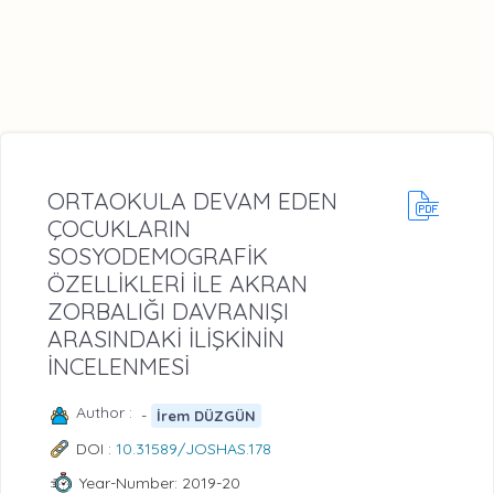
ORTAOKULA DEVAM EDEN
ÇOCUKLARIN
SOSYODEMOGRAFİK
ÖZELLİKLERİ İLE AKRAN
ZORBALIĞI DAVRANIŞI
ARASINDAKİ İLİŞKİNİN
İNCELENMESİ
Author :
-
İrem DÜZGÜN
DOI :
10.31589/JOSHAS.178
Year-Number: 2019-20