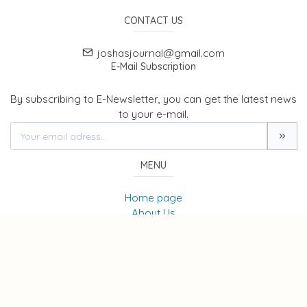
CONTACT US
joshasjournal@gmail.com
E-Mail Subscription
By subscribing to E-Newsletter, you can get the latest news
to your e-mail.
MENU
Home page
About Us
News
Contact
JOURNAL OF SOCIAL, HUMANITIES AND ADMINISTRATIVE
SCIENCES (JOSHAS)