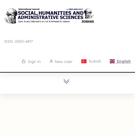
ISSN: 2630-6417
Turkish
English
Sign in
New User