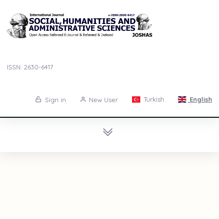
ISSN: 2630-6417
Turkish
English
Sign in
New User