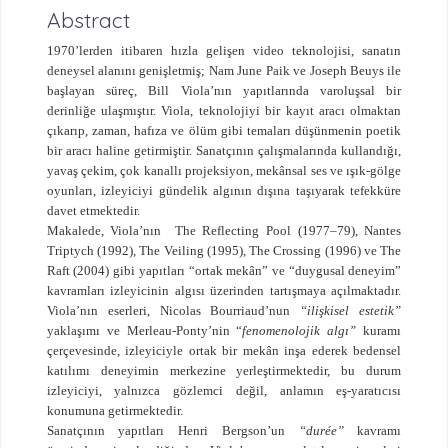
Abstract
1970’lerden itibaren hızla gelişen video teknolojisi, sanatın
deneysel alanını genişletmiş; Nam June Paik ve Joseph Beuys ile
başlayan süreç, Bill Viola’nın yapıtlarında varoluşsal bir
derinliğe ulaşmıştır. Viola, teknolojiyi bir kayıt aracı olmaktan
çıkarıp, zaman, hafıza ve ölüm gibi temaları düşünmenin poetik
bir aracı haline getirmiştir. Sanatçının çalışmalarında kullandığı,
yavaş çekim, çok kanallı projeksiyon, mekânsal ses ve ışık-gölge
oyunları, izleyiciyi gündelik algının dışına taşıyarak tefekküre
davet etmektedir.
Makalede, Viola’nın
The Reflecting Pool (1977–79), Nantes
Triptych (1992), The Veiling (1995), The Crossing (1996) ve The
Raft (2004) gibi yapıtları “ortak mekân” ve “duygusal deneyim”
kavramları izleyicinin algısı üzerinden tartışmaya açılmaktadır.
Viola’nın eserleri, Nicolas Bourriaud’nun
“ilişkisel estetik”
yaklaşımı ve Merleau-Ponty’nin “
fenomenolojik algı”
kuramı
çerçevesinde, izleyiciyle ortak bir mekân inşa ederek bedensel
katılımı deneyimin merkezine yerleştirmektedir, bu durum
izleyiciyi, yalnızca gözlemci değil, anlamın eş-yaratıcısı
konumuna getirmektedir.
Sanatçının yapıtları Henri Bergson’un
“durée”
kavramı