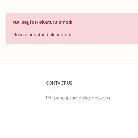
PDF sayfası oluşturulamadı.
Makale anahtarı bulunamadı.
CONTACT US
joshasjournal@gmail.com