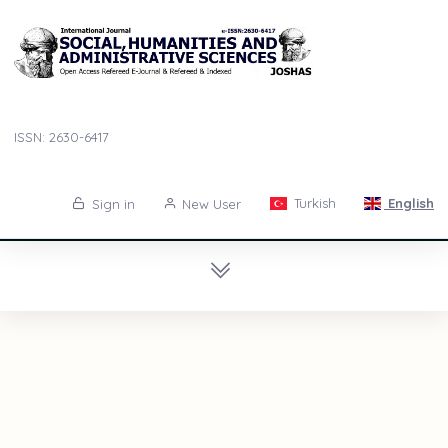
ISSN: 2630-6417
Turkish
English
Sign in
New User