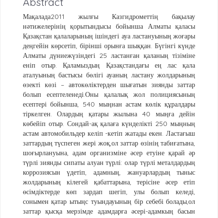
Abstract
Мақалада2011 жылғы Казгидрометтің бақылау
нәтижелерінің қорытындысы бойынша Алматы қаласы
Қазақстан қалаларының ішіндегі ауа ластануының жоғары
деңгейін көрсетіп, бірінші орынға шыққан. Бүгінгі күнде
Алматы дүниежүзіндегі 25 ластанған қаланың тізіміне
еніп отыр. Қаламыздың Қазақстандағы ең лас қала
аталуының бастысы бөлігі ауаның ластану жолдарының
өзекті көзі – автокөліктерден шығатын зиянды заттар
болып есептеленеді.Оны қалалық жол полициясының
есептері бойынша, 540 мыңнан астам көлік құралдары
тіркелген. Олардың қатары жылына 40 мыңға дейін
көбейіп отыр. Сондай-ақ қалаға күнделікті 250 мыңның
астам автомобильдер келіп -кетіп жатады екен. Ластағыш
заттардың түспеген жері жоқ,ол заттар өзінің табиғатына,
шоғырлануына, адам организміне әсер етуіне қарай әр
түрлі зиянды сипаты алуан түрлі: олар түрлі металдардың
коррозиясын үдетіп, адамның, жануарлардың тыныс
жолдарының кілегей қабаттарына, терісіне әсер етіп
өсімдіктерде көп зардап шегіп, улы болып келеді,
сонымен қатар ытыңс туындауының бір себебі болады,ол
заттар қысқа мерзімде адамдарға әсері-адамкың басын