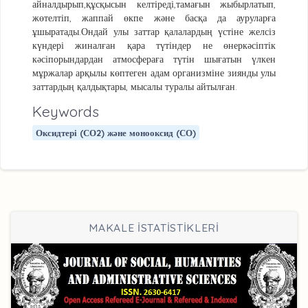
айналдырып,құсқысын келтіреді,тамағын жыбырлатып,
жөтелтіп, жаппай өкпе және басқа да ауруларға
ұшыратады.Ондай улы заттар қалалардың үстіне желсіз
күндері жиналған қара түтіндер не өнеркәсіптік
кәсіпорындардан атмосфераға түтін шығатын үлкен
мұржалар арқылы көптеген адам организміне зиянды улы
заттардың қалдықтары, мысалы туралы айтылған.
Keywords
Оксидтері (СО2) және монооксид (СО)
MAKALE İSTATİSTİKLERİ