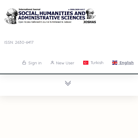
ISSN: 2630-6417
Turkish
English
Sign in
New User