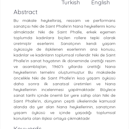
Turkish
English
Abstract
Bu makale heykeltıraş, ressam ve performans
sanatçısı Niki de Saint Phalle’in Nana heykellerini konu
almaktadır. Niki de Saint Phalle, erkek egemen
toplumda kadınlara biçilen rollere tepki olarak
üretmiştir eserlerini. Sanatçının kendi yaşam
öyküsüyle de ilişkilenen eserlerinin ana konusu,
kadınlar ve kadınların toplumsal rolleridir. Niki de Saint
Phalle’in sanat hayatının ilk döneminde ürettiği resim
ve asamblajları, 1960’lı yıllarda ürettiği Nana
heykellerinin temelini oluşturmuştur. Bu makalede
öncelikle Niki de Saint Phalle’in kısa yaşam öyküsü
daha sonra ilk sanatsal üretimleri ve Nana
heykellerinin incelenmesi yapılmaktadır. Böylece
sanat tarihi içinde önemli bir yere sahip olan Niki de
Saint Phalle’in, dünyanın çeşitli ülkelerinde kamusal
alanda da yer alan Nana heykellerinin, sanatçının
yaşam öyküsü ve içinde yaşadığı toplumsal
konularla olan ilişkisi ortaya çıkmaktadır.
Keywords