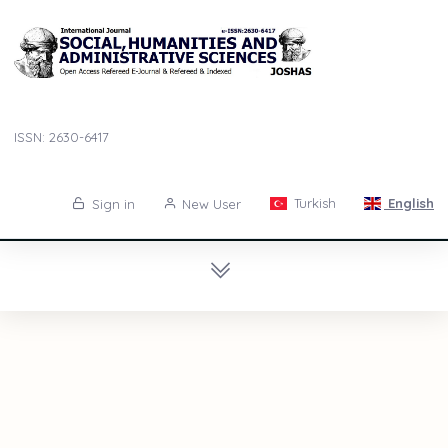
ISSN: 2630-6417
Turkish
English
Sign in
New User