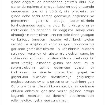
içinde değişimi de beraberinde getirmiş oldu. Aile
içerisinde toplumsal cinsiyet kabulleri doğrultusunda
gerçekleşen aile içi iş bölümü, aile bireylerinin ev
içinde daha fazla zaman geçirmeye başlaması ve
pandeminin getirmiş olduğu sorumluluklarla
farklılaştırmaya başlamış oldu. Bu farklılaşmanın ev
kadınlarının hayatlarında bir değişime sebep olup
olmadığının araştırılması için Kırıkkale ilinde yaşayan
ve kartopu örneklem metodu kullanılarak telefon
aracılığı ile ulaşılan 21 kadın ile yarı yapılandırılmış
görüşme gerçekleştirilmiştir. Ev kadınlarının, ailelerini
salgından korumak için göstermiş oldukları çaba, bu
çalışmanın konusunu oluşturmaktadır. Herhangi bir
ücret karşılığı olmadan günün her saati ev içi
sorumluluklarını yerine getirmeye çalışan ev
kadınlarının bu süreçte gösterdikleri gayret ve
yaşadıkları sıkıntılar araştırılmaya çalışılmıştır.
Böylece süreçte ev içi iş yükleri artan kadınların, yeni
Corona virüsten ailelerini korunmak için ev içerisinde
aldıkları önlemleri görüşme verileri ışığında ortaya
koyarak, kadınların bu dönemin atlatılmasındaki
rollerine dikkat çekilmeye çalışılmıştır.