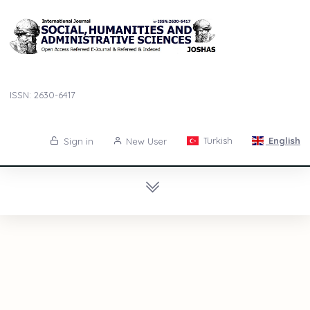
ISSN: 2630-6417
Turkish
English
Sign in
New User