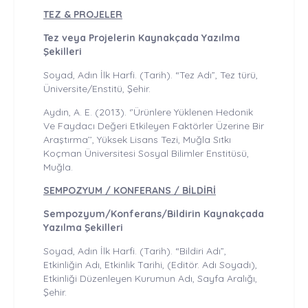
TEZ & PROJELER
Tez veya Projelerin Kaynakçada Yazılma
Şekilleri
Soyad, Adın İlk Harfi. (Tarih). “Tez Adı”, Tez türü,
Üniversite/Enstitü, Şehir.
Aydın, A. E. (2013). ‘’Ürünlere Yüklenen Hedonik
Ve Faydacı Değeri Etkileyen Faktörler Üzerine Bir
Araştırma’’, Yüksek Lisans Tezi, Muğla Sıtkı
Koçman Üniversitesi Sosyal Bilimler Enstitüsü,
Muğla.
SEMPOZYUM / KONFERANS / BİLDİRİ
Sempozyum/Konferans/Bildirin Kaynakçada
Yazılma Şekilleri
Soyad, Adın İlk Harfi. (Tarih). “Bildiri Adı”,
Etkinliğin Adı, Etkinlik Tarihi, (Editör. Adı Soyadı),
Etkinliği Düzenleyen Kurumun Adı, Sayfa Aralığı,
Şehir.