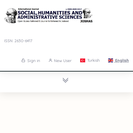
ISSN: 2630-6417
Turkish
English
Sign in
New User