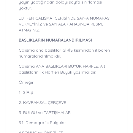
yayın yaptığından dolayı sayfa sınırlaması
yoktur.
LÜTFEN ÇALIŞMA İÇERİSİNDE SAYFA NUMARASI
VERMEYİNİZ ve SAYFALAR ARASINDA KESME
ATMAYINIZ.
BAŞLIKLARIN NUMARALANDIRILMASI
Çalışma ana başlıklar GİRİŞ kısmından itibaren
numaralandırılmalıdır.
Çalışma ANA BAŞLIKLARI BÜYÜK HARFLE, Alt
başlıkların İlk Harfleri Büyük yazılmalıdır.
Örneğin:
1. GİRİŞ
2. KAVRAMSAL ÇERÇEVE
3. BULGU ve TARTIŞMALAR
3.1. Demografik Bulgular
4.SONUÇ ve ÖNERİLER