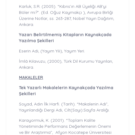
Karluk, S.R. (2005). “Kıbrıs’ın AB Üyeliği AB’yi
Böler mi?”. (Ed. Oğuz Kaymakçı ), Avrupa Birliği
Üzerine Notlar, ss. 263-287, Nobel Yayın Dağıtım,
Ankara.
Yazarı Belirtilmemiş Kitapların Kaynakçada
Yazılma Şekilleri
Eserin Adı, (Yayım Yılı), Yayım Yeri.
İmlâ Kılavuzu, (2000), Türk Dil Kurumu Yayınları,
Ankara.
MAKALELER
Tek Yazarlı Makalelerin Kaynakçada Yazılma
Şekilleri
Soyad, Adın İlk Harfi. (Tarih). “Makalenin Adı”,
Yayınlandığı Dergi Adı, Cilt(Sayı):Sayfa Aralığı.
Karayormuk, K. (2001). “Toplam Kalite
Yönetiminde Performans Değerlemenin Önemi
ve Bir Araştırma”, Afyon Kocatepe Üniversitesi