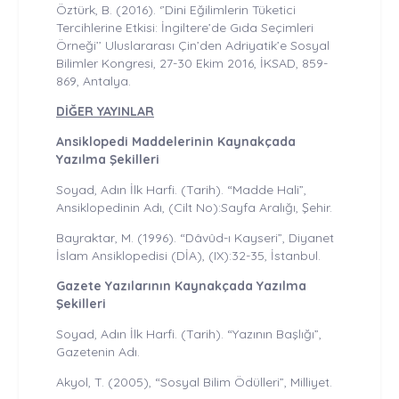
Öztürk, B. (2016). ‘’Dini Eğilimlerin Tüketici
Tercihlerine Etkisi: İngiltere’de Gıda Seçimleri
Örneği’’ Uluslararası Çin’den Adriyatik’e Sosyal
Bilimler Kongresi, 27-30 Ekim 2016, İKSAD, 859-
869, Antalya.
DİĞER YAYINLAR
Ansiklopedi Maddelerinin Kaynakçada
Yazılma Şekilleri
Soyad, Adın İlk Harfi. (Tarih). “Madde Hali”,
Ansiklopedinin Adı, (Cilt No):Sayfa Aralığı, Şehir.
Bayraktar, M. (1996). “Dâvûd-ı Kayseri”, Diyanet
İslam Ansiklopedisi (DİA), (IX):32-35, İstanbul.
Gazete Yazılarının Kaynakçada Yazılma
Şekilleri
Soyad, Adın İlk Harfi. (Tarih). “Yazının Başlığı”,
Gazetenin Adı.
Akyol, T. (2005), “Sosyal Bilim Ödülleri”, Milliyet.