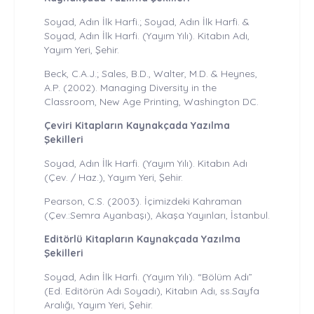
Soyad, Adın İlk Harfi.; Soyad, Adın İlk Harfi. &
Soyad, Adın İlk Harfi. (Yayım Yılı). Kitabın Adı,
Yayım Yeri, Şehir.
Beck, C.A.J.; Sales, B.D., Walter, M.D. & Heynes,
A.P. (2002). Managing Diversity in the
Classroom, New Age Printing, Washington DC.
Çeviri Kitapların Kaynakçada Yazılma
Şekilleri
Soyad, Adın İlk Harfi. (Yayım Yılı). Kitabın Adı
(Çev. / Haz.), Yayım Yeri, Şehir.
Pearson, C.S. (2003). İçimizdeki Kahraman
(Çev.:Semra Ayanbaşı), Akaşa Yayınları, İstanbul.
Editörlü Kitapların Kaynakçada Yazılma
Şekilleri
Soyad, Adın İlk Harfi. (Yayım Yılı). “Bölüm Adı”
(Ed. Editörün Adı Soyadı), Kitabın Adı, ss.Sayfa
Aralığı, Yayım Yeri, Şehir.