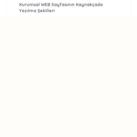
Kurumsal WEB Sayfasının Kaynakçada
Yazılma Şekilleri
Kurum Adı Kısaltması, Kurum Adı, Web Adresi
YÖK, Yüksek Öğretim Kurulu, www.yok.gov.tr.
CONTACT US
joshasjournal@gmail.com
E-Mail Subscription