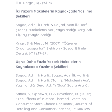
İİBF Dergisi, 3(2):61-73.
İki Yazarlı Makalelerin Kaynakçada Yazılma
Şekilleri
Soyad, Adın İlk Harfi. & Soyad, Adın İlk Harfi.
(Tarih). “Makalenin Adı”, Yayınlandığı Dergi Adı,
Yıl(Sayı):Sayfa Aralığı.
Kıngır, S. & Mesci, M. (2007). “Öğrenen
Organizasyonlar”, Elektronik Sosyal Bilimler
Dergisi, 6(19):19-27 .
Üç ve Daha Fazla Yazarlı Makalelerin
Kaynakçada Yazılma Şekilleri
Soyad, Adın İlk Harfi.; Soyad, Adın İlk Harfi. &
Soyad, Adın İlk Harfi. (Tarih). “Makalenin Adı”,
Yayınlandığı Dergi Adı, Yıl(Sayı):Sayfa Aralığı.
Sands, S.; Oppewal, H. & Beverland, M. (2009).
‘’The Effects of In-store Themed Events on
Consumer Store Choice Decisions’’, Journal of
Retailing and Consumer Services, 16: 386-395.