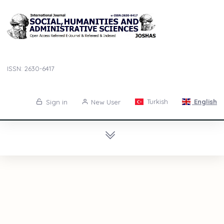
ISSN: 2630-6417
Turkish
English
Sign in
New User