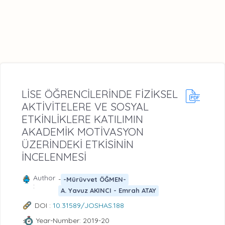
LİSE ÖĞRENCİLERİNDE FİZİKSEL
AKTİVİTELERE VE SOSYAL
ETKİNLİKLERE KATILIMIN
AKADEMİK MOTİVASYON
ÜZERİNDEKİ ETKİSİNİN
İNCELENMESİ
Author
-
-Mürüvvet ÖĞMEN-
:
A. Yavuz AKINCI - Emrah ATAY
DOI :
10.31589/JOSHAS.188
Year-Number: 2019-20