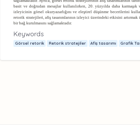
sağlamaktadır. Ayrıca, görsel retorik stratejilerinin afiş tasarımlarının tar
basit ve doğrudan mesajlar kullanılırken, 20. yüzyılda daha karmaşık v
izleyicinin görsel okuryazarlığını ve eleştirel düşünme becerilerini ku
retorik stratejileri, afiş tasarımlarının izleyici üzerindeki etkisini artırma
bir bağ kurulmasını sağlamaktadır.
Keywords
Görsel retorik
Retorik stratejiler
Afiş tasarımı
Grafik Ta