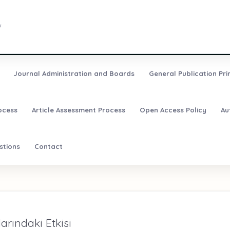
7
Journal Administration and Boards
General Publication Pri
ocess
Article Assessment Process
Open Access Policy
Au
stions
Contact
larındaki Etkisi