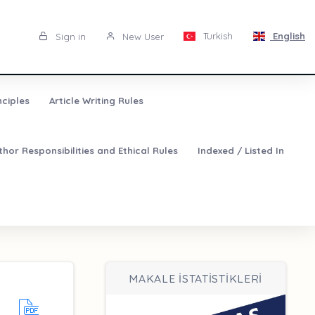
Turkish
English
Sign in
New User
nciples
Article Writing Rules
thor Responsibilities and Ethical Rules
Indexed / Listed In
MAKALE İSTATİSTİKLERİ