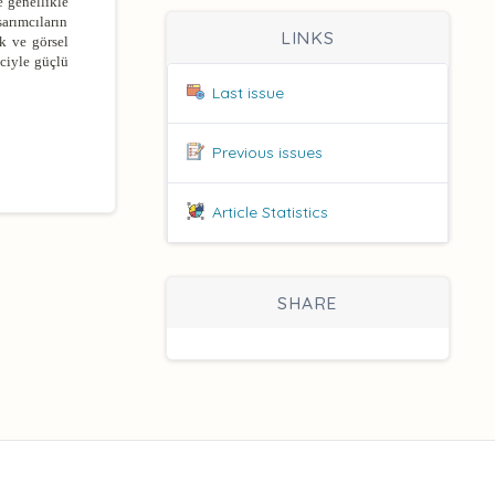
e genellikle
arımcıların
LINKS
k ve görsel
iciyle güçlü
Last issue
Previous issues
Article Statistics
SHARE