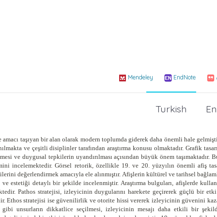
Mendeley
EndNote
Turkish
En
eme amacı taşıyan bir alan olarak modern toplumda giderek daha önemli hale gelmişti
ılmakta ve çeşitli disiplinler tarafından araştırma konusu olmaktadır. Grafik tasa
 çekilmesi ve duygusal tepkilerin uyandırılması açısından büyük önem taşımaktadır.
imini incelemektedir. Görsel retorik, özellikle 19. ve 20. yüzyılın önemli afiş ta
tkilerini değerlendirmek amacıyla ele alınmıştır. Afişlerin kültürel ve tarihsel bağlam
 ve estetiği detaylı bir şekilde incelenmiştir. Araştırma bulguları, afişlerde kullan
tedir. Pathos stratejisi, izleyicinin duygularını harekete geçirerek güçlü bir etki
r. Ethos stratejisi ise güvenilirlik ve otorite hissi vererek izleyicinin güvenini ka
gibi unsurların dikkatlice seçilmesi, izleyicinin mesajı daha etkili bir şekil