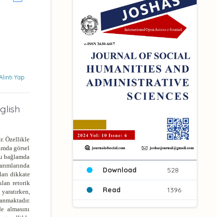
Alıntı Yap
glish
r. Özellikle
rımda görsel
 Bu bağlamda
sarımlarında
Download
528
ları dikkate
ılan retorik
Read
1396
 yaratırken,
zanmaktadır.
de almasını