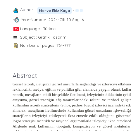
Author :
-
Merve Ekiz Kaya
Year-Number: 2024-Cilt 10 Sayı 6
Language : Türkçe
Subject : Grafik Tasarım
Number of pages: 764-777
Abstract
Görsel retorik, iletişimin görsel unsurlarla sağlandığı ve izleyiciyi etkil
reklamcılık, medya, eğitim ve politika gibi alanlarda yaygın olarak kullan
retorik, mesajların etkili bir şekilde iletilmesi, izleyicinin dikkatinin
araştırma, görsel retoriğin afiş tasarımlarındaki rolünü ve tarihsel geliş
kullanılan retorik stratejilerin (ethos, pathos, logos) izleyici üzerindeki e
alınarak, mesajların iletilmesinde kullanılan görsel unsurların işlevselliği
stratejilerin izleyiciyi etkileyerek ikna etmede etkili olduğunu göstermek
logos stratejisi mantıklı ve rasyonel argümanlarla izleyiciyi ikna etmektedi
Afişlerde renk kullanımı, tipografi, kompozisyon ve görsel metaforlar 