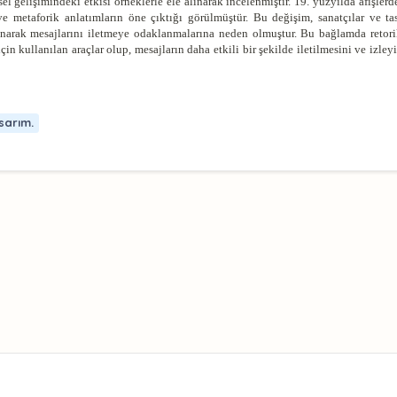
ihsel gelişimindeki etkisi örneklerle ele alınarak incelenmiştir. 19. yüzyılda afişlerd
e metaforik anlatımların öne çıktığı görülmüştür. Bu değişim, sanatçılar ve tas
llanarak mesajlarını iletmeye odaklanmalarına neden olmuştur. Bu bağlamda retori
k için kullanılan araçlar olup, mesajların daha etkili bir şekilde iletilmesini ve izley
sarım.